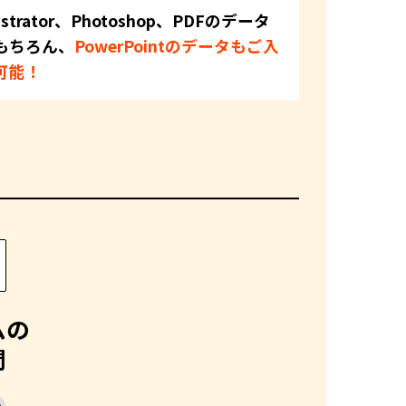
ustrator
、
Photoshop、PDFのデータ
もちろん、
PowerPointのデータもご入
可能！
ムの
問