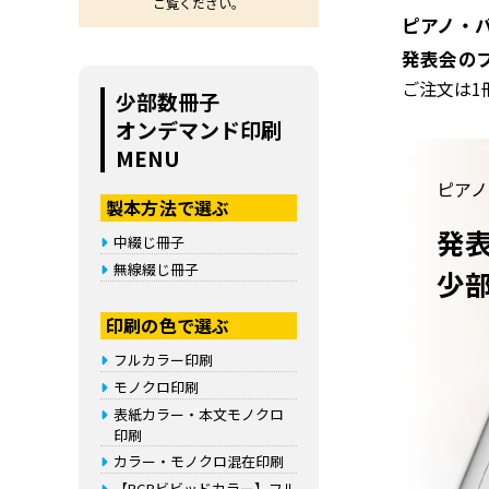
ご覧ください。
ピアノ・
発表会の
ご注文は1
少部数冊子
オンデマンド印刷
MENU
ピアノ
製本方法で選ぶ
発
中綴じ冊子
無線綴じ冊子
少
印刷の色で選ぶ
フルカラー印刷
モノクロ印刷
表紙カラー・本文モノクロ
印刷
カラー・モノクロ混在印刷
【RGBビビッドカラー】フル