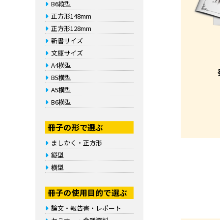
B6縦型
正方形148mm
正方形128mm
新書サイズ
文庫サイズ
A4横型
B5横型
A5横型
B6横型
冊子の形で選ぶ
ましかく・正方形
縦型
横型
冊子の使用目的で選ぶ
論文・報告書・レポート