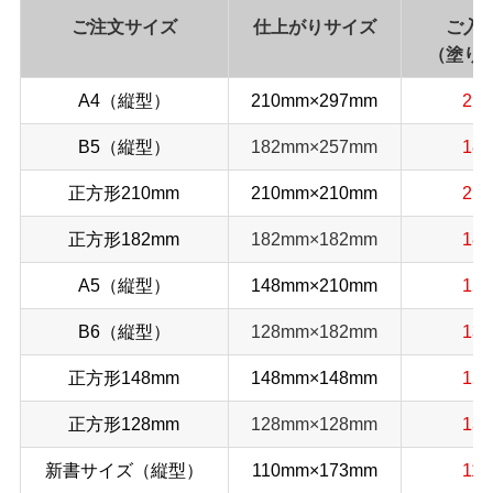
ご注文サイズ
仕上がりサイズ
ご入
（塗り
A4（縦型）
210mm×297mm
21
B5（縦型）
182mm×257mm
18
正方形210mm
210mm×210mm
21
正方形182mm
182mm×182mm
18
A5（縦型）
148mm×210mm
15
B6（縦型）
128mm×182mm
13
正方形148mm
148mm×148mm
15
正方形128mm
128mm×128mm
13
新書サイズ（縦型）
110mm×173mm
11