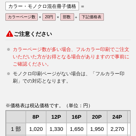
カラー・モノクロ混在冊子価格
＝
カラーページ数
×
20円
×
部数
＋
下記価格表
ご注意ください
カラーページ数が多い場合、フルカラー印刷でご注文
いただいた方がお得となる場合がありますので事前に
ご確認ください。
モノクロ印刷ページがない場合は、「フルカラー印
刷」での対応となります。
※価格表は税込価格です。（単位：円）
8P
12P
16P
20P
24P
1 部
1,020
1,330
1,650
1,950
2,270
2