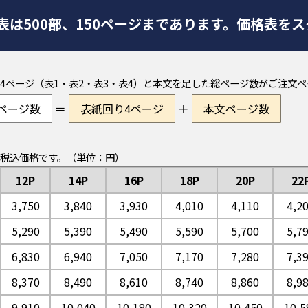
表は500部、150ページまであります。価格表を
4ページ（表1・表2・表3・表4）と本文を足した総ページ数がご注文
ページ数
＝
表紙回り4ページ
＋
本文ページ数
税込価格です。（単位：円）
12P
14P
16P
18P
20P
22
3,750
3,840
3,930
4,010
4,110
4,2
5,290
5,390
5,490
5,590
5,700
5,7
6,830
6,940
7,050
7,170
7,280
7,3
8,370
8,490
8,610
8,740
8,860
8,9
9,910
10,040
10,180
10,320
10,450
10,5