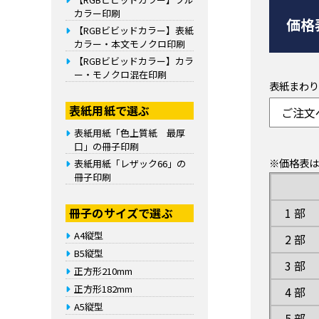
カラー印刷
価格
【RGBビビッドカラー】表紙
カラー・本文モノクロ印刷
【RGBビビッドカラー】カラ
ー・モノクロ混在印刷
表紙まわり
表紙用紙で選ぶ
ご注文
表紙用紙「色上質紙 最厚
口」の冊子印刷
※価格表は
表紙用紙「レザック66」の
冊子印刷
冊子のサイズで選ぶ
1 部
A4縦型
2 部
B5縦型
3 部
正方形210mm
正方形182mm
4 部
A5縦型
5 部