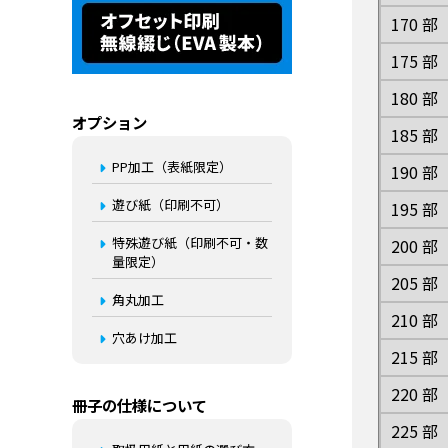
170 部
175 部
180 部
オプション
185 部
PP加工（表紙限定）
190 部
遊び紙（印刷不可）
195 部
特殊遊び紙（印刷不可・数
200 部
量限定）
205 部
角丸加工
210 部
穴あけ加工
215 部
220 部
冊子の仕様について
225 部