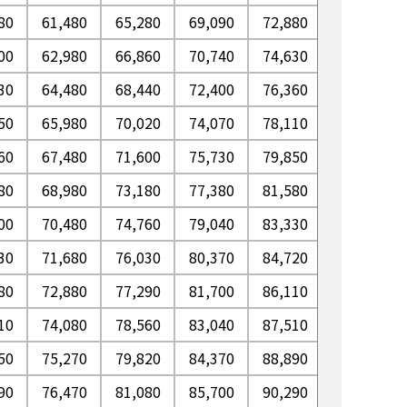
80
61,480
65,280
69,090
72,880
76,690
00
62,980
66,860
70,740
74,630
78,510
30
64,480
68,440
72,400
76,360
80,330
50
65,980
70,020
74,070
78,110
82,160
60
67,480
71,600
75,730
79,850
83,970
80
68,980
73,180
77,380
81,580
85,800
00
70,480
74,760
79,040
83,330
87,610
30
71,680
76,030
80,370
84,720
89,070
80
72,880
77,290
81,700
86,110
90,520
10
74,080
78,560
83,040
87,510
91,970
50
75,270
79,820
84,370
88,890
93,420
90
76,470
81,080
85,700
90,290
94,880