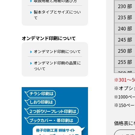
取扱用紙と用紙の選び方
230 部
製本タイプとサイズについ
235 部
て
240 部
オンデマンド印刷について
245 部
250 部
オンデマンド印刷について
255 部
オンデマンド印刷の品質に
ついて
260 部
※301
265 部
※オプシ
270 部
※1000
※
150ペ
275 部
280 部
価格表に
285 部