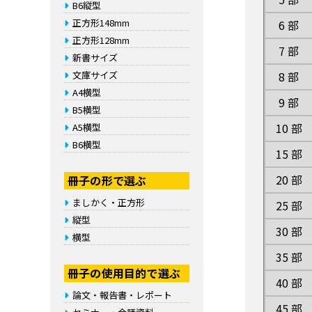
B6縦型
正方形148mm
6 部
正方形128mm
7 部
新書サイズ
文庫サイズ
8 部
A4横型
9 部
B5横型
10 部
A5横型
B6横型
15 部
20 部
冊子の形で選ぶ
ましかく・正方形
25 部
縦型
30 部
横型
35 部
冊子の使用目的で選ぶ
40 部
論文・報告書・レポート
45 部