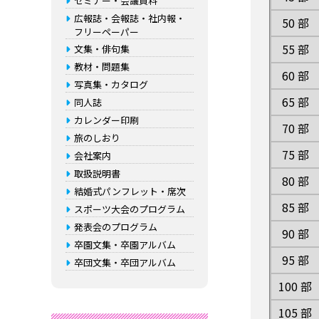
セミナー・会議資料
広報誌・会報誌・社内報・
50 部
フリーペーパー
55 部
文集・俳句集
教材・問題集
60 部
写真集・カタログ
65 部
同人誌
カレンダー印刷
70 部
旅のしおり
75 部
会社案内
取扱説明書
80 部
結婚式パンフレット・席次
85 部
スポーツ大会のプログラム
発表会のプログラム
90 部
卒園文集・卒園アルバム
95 部
卒団文集・卒団アルバム
100 部
105 部