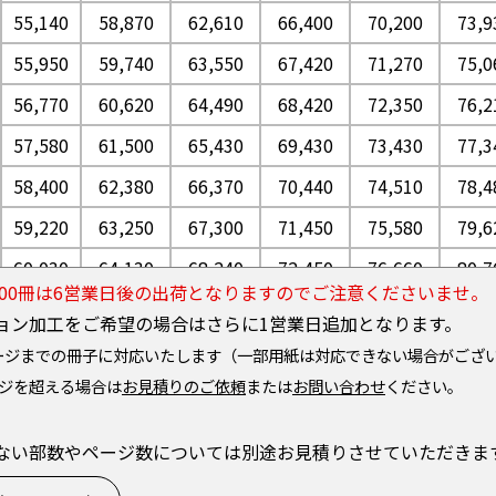
55,140
58,870
62,610
66,400
70,200
73,9
55,950
59,740
63,550
67,420
71,270
75,0
56,770
60,620
64,490
68,420
72,350
76,2
57,580
61,500
65,430
69,430
73,430
77,3
58,400
62,380
66,370
70,440
74,510
78,4
59,220
63,250
67,300
71,450
75,580
79,6
60,030
64,130
68,240
72,450
76,660
80,7
～500冊は6営業日後の出荷となりますのでご注意くださいませ。
60,850
65,010
69,180
73,460
77,740
81,8
ョン加工をご希望の場合はさらに1営業日追加となります。
61,660
65,890
70,120
74,470
78,810
83,0
ページまでの冊子に対応いたします（一部用紙は対応できない場合がござ
ージを超える場合は
お見積りのご依頼
または
お問い合わせ
ください。
62,480
66,760
71,060
75,480
79,890
84,1
63,300
67,640
72,000
76,480
80,970
85,3
ない部数やページ数については別途お見積りさせていただきま
64,110
68,510
72,930
77,490
82,050
86,4