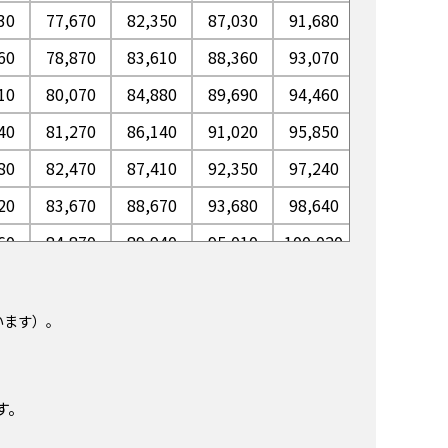
30
77,670
82,350
87,030
91,680
96,330
60
78,870
83,610
88,360
93,070
97,780
10
80,070
84,880
89,690
94,460
99,230
40
81,270
86,140
91,020
95,850
100,690
80
82,470
87,410
92,350
97,240
102,140
20
83,670
88,670
93,680
98,640
103,590
60
84,870
89,940
95,010
100,020
105,040
90
86,070
91,200
96,340
101,420
106,500
40
87,270
92,470
97,670
102,810
107,950
います）。
70
88,470
93,730
99,000
104,200
109,400
10
89,670
95,000
100,330
105,590
110,850
す。
50
90,870
96,260
101,660
106,980
112,300