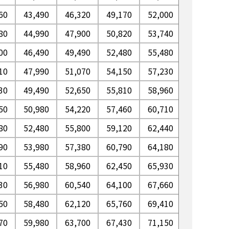
60
43,490
46,320
49,170
52,000
54,840
80
44,990
47,900
50,820
53,740
56,670
00
46,490
49,490
52,480
55,480
58,480
10
47,990
51,070
54,150
57,230
60,310
30
49,490
52,650
55,810
58,960
62,120
50
50,980
54,220
57,460
60,710
63,950
80
52,480
55,800
59,120
62,440
65,760
90
53,980
57,380
60,790
64,180
67,590
10
55,480
58,960
62,450
65,930
69,410
30
56,980
60,540
64,100
67,660
71,230
50
58,480
62,120
65,760
69,410
73,050
70
59,980
63,700
67,430
71,150
74,870