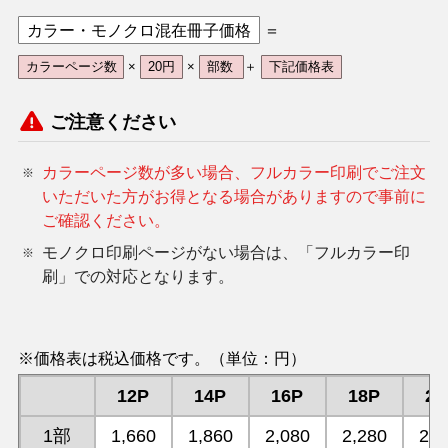
カラー・モノクロ混在冊子価格
＝
カラーページ数
×
20円
×
部数
＋
下記価格表
ご注意ください
カラーページ数が多い場合、フルカラー印刷でご注文
いただいた方がお得となる場合がありますので事前に
ご確認ください。
モノクロ印刷ページがない場合は、「フルカラー印
刷」での対応となります。
※価格表は税込価格です。（単位：円）
12P
14P
16P
18P
20
1部
1,660
1,860
2,080
2,280
2,4